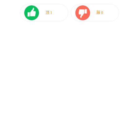
顶
1
踩
0