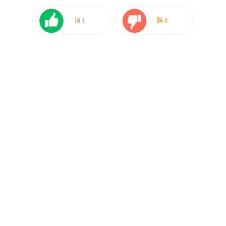
顶
1
踩
0