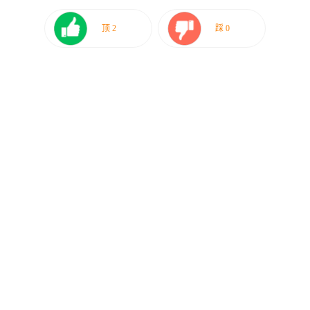
顶
2
踩
0