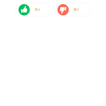
顶
4
踩
0