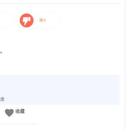
已。
用途
收藏