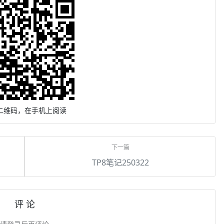
二维码，在手机上阅读
TP8笔记250322
评 论